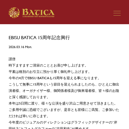
EBISU BATICA 15周年記念興行
2026.03.16 Mon.
謹啓
時下ますますご清栄のこととお喜び申し上げます。
平素は格別のお引立に預かり厚く御礼申し上げます。
今年の4月でEBISU BATICAも15周年を迎える事になります。
こうして無事に15周年という節目を迎えられましたのも、ひとえに御出
演者様、オーガナイザー様、御関係者様及び御来場者様、皆々様のお陰
と深く感謝しております。
本年は5日間に渡り、様々な公演を盛り沢山ご用意させて頂きました。
ご多用中誠に恐縮でございますが、是非とも皆様にご高覧、ご参加いた
だければ幸いに存じます。
今年度のビジュアルのディレクションはグラフィックデザイナーの”岸
田紘之”とフォトグラファーの”吉田和生”が務めます。