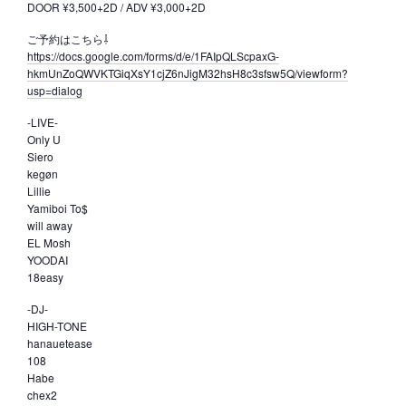
DOOR ¥3,500+2D / ADV ¥3,000+2D
ご予約はこちら⇩
https://docs.google.com/forms/d/e/1FAIpQLScpaxG-
hkmUnZoQWVKTGiqXsY1cjZ6nJigM32hsH8c3sfsw5Q/viewform?
usp=dialog
-LIVE-
Only U
Siero
kegøn
Lillie
Yamiboi To$
will away
EL Mosh
YOODAI
18easy
-DJ-
HIGH-TONE
hanauetease
108
Habe
chex2