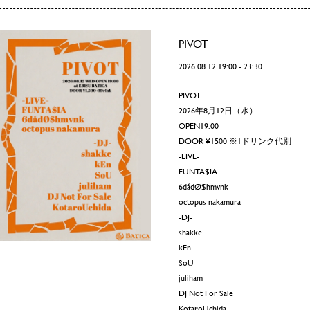
PIVOT
2026.08.12 19:00 - 23:30
PIVOT
2026年8月12日（水）
OPEN19:00
DOOR ¥1500 ※1ドリンク代別
-LIVE-
FUNTA$IA
6dådØ$hmvnk
octopus nakamura
-DJ-
shakke
kEn
SoU
juliham
DJ Not For Sale
KotaroUchida