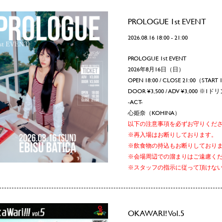
PROLOGUE 1st EVENT
2026.08.16 18:00 - 21:00
PROLOGUE 1st EVENT
2026年8月16日（日）
OPEN 18:00 / CLOSE 21:00（START 
DOOR ¥3,500 / ADV ¥3,000 ※
-ACT-
心姫奈（KOHINA）
以下の注意事項を必ずお守りくだ
※再入場はお断りしております。
※飲食物の持込もお断りしており
※会場周辺での溜まりはご遠慮く
※スタッフの指示に従って頂けな
OKAWARI! Vol.5