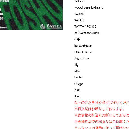
T-Bobo
wood pure luvheart
TwoBS
SAFUJI
TAYTAY POSSE
YouGetOohShiYo
-DJ-
hanauetease
HIGH-TONE
Tiger Roar
Sig
6mu
kreha
shogo
Zaki
Kai
以下の注意事項を必ずお守りくだ
※再入場はお断りしております。
※飲食物の持込もお断りしており
※会場周辺での溜まりはご遠慮く
※スタッフの指示に従って頂けな