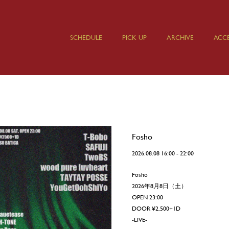
SCHEDULE
PICK UP
ARCHIVE
ACCE
Fosho
2026.08.08 16:00 - 22:00
Fosho
2026年8月8日（土）
OPEN 23:00
DOOR ¥2,500+1D
-LIVE-