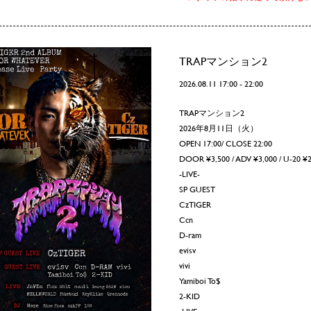
TRAPマンション2
2026.08.11 17:00 - 22:00
TRAPマンション2
2026年8月11日（火）
OPEN 17:00/ CLOSE 22:00
DOOR ¥3,500 / ADV ¥3,000 / U-
-LIVE-
SP GUEST
CzTIGER
Ccn
D-ram
evisv
vivi
Yamiboi To$
2-KID