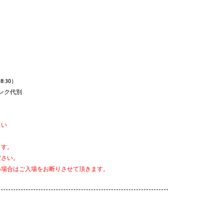
18:30）
1ドリンク代別
さい
ます。
ださい。
い場合はご入場をお断りさせて頂きます。