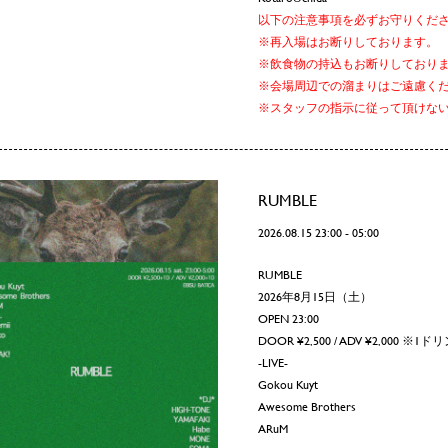
以下の注意事項を必ずお守りくだ
※再入場はお断りしております。
※飲食物の持込もお断りしており
※会場周辺での溜まりはご遠慮く
※スタッフの指示に従って頂けな
RUMBLE
2026.08.15 23:00 - 05:00
RUMBLE
2026年8月15日（土）
OPEN 23:00
DOOR ¥2,500 / ADV ¥2,000 ※
-LIVE-
Gokou Kuyt
Awesome Brothers
ARuM