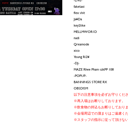
-LIVE-
faketaxi
flex shit
Ja¥Da
key2like
MELLMWOR1D
nadi
Qreamode
xico
Young Ri2¥
-DJ-
MAZE Rhee Pham szkPP 108
-POPUP-
BANNINGS STORE RX
OBSDISM
以下の注意事項を必ずお守りくだ
※再入場はお断りしております。
※飲食物の持込もお断りしており
※会場周辺での溜まりはご遠慮く
※スタッフの指示に従って頂けな