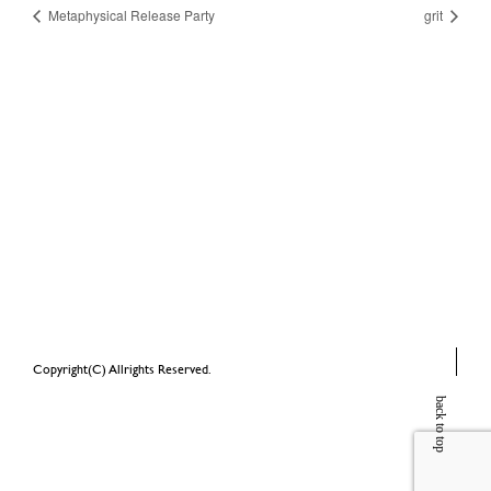
Metaphysical Release Party
grit
Copyright(C) Allrights Reserved.
back to top