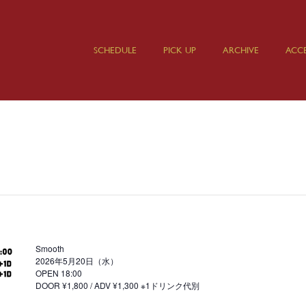
SCHEDULE
PICK UP
ARCHIVE
ACCE
Smooth
2026年5月20日（水）
OPEN 18:00
DOOR ¥1,800 / ADV ¥1,300 ※1ドリンク代別