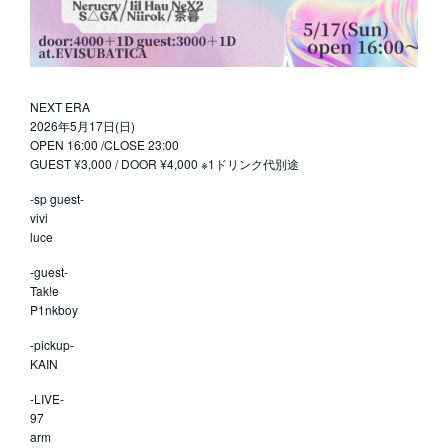
NEXT ERA
2026年5月17日(日)
OPEN 16:00 /CLOSE 23:00
GUEST ¥3,000 / DOOR ¥4,000 ※1ドリンク代別途
-sp guest-
vivi
luce
-guest-
Tak!e
P1nkboy
-pickup-
KAIN
-LIVE-
97
arm