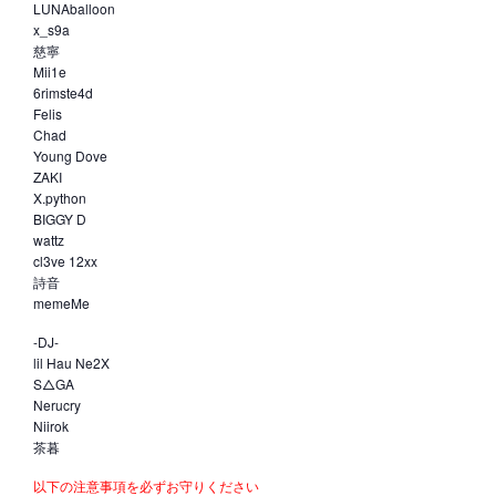
LUNAballoon
x_s9a
慈寧
Mii1e
6rimste4d
Felis
Chad
Young Dove
ZAKI
X.python
BIGGY D
wattz
cl3ve 12xx
詩音
memeMe
-DJ-
lil Hau Ne2X
S△GA
Nerucry
Niirok
茶暮
以下の注意事項を必ずお守りください