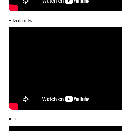
■lilbesh ramko
■jailu