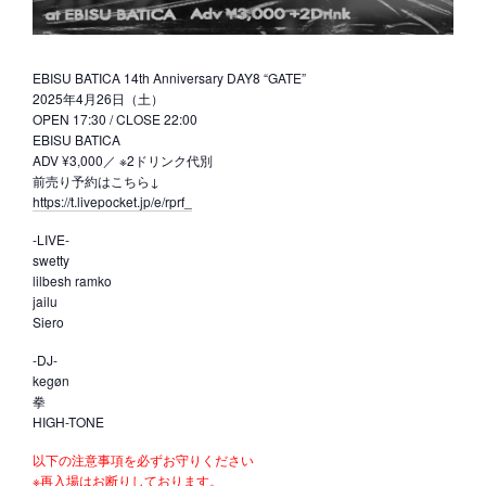
EBISU BATICA 14th Anniversary DAY8 “GATE”
2025年4月26日（土）
OPEN 17:30 / CLOSE 22:00
EBISU BATICA
ADV ¥3,000／ ※2ドリンク代別
前売り予約はこちら↓
https://t.livepocket.jp/e/rprf_
-LIVE-
swetty
lilbesh ramko
jailu
Siero
-DJ-
kegøn
拳
HIGH-TONE
以下の注意事項を必ずお守りください
※再入場はお断りしております。