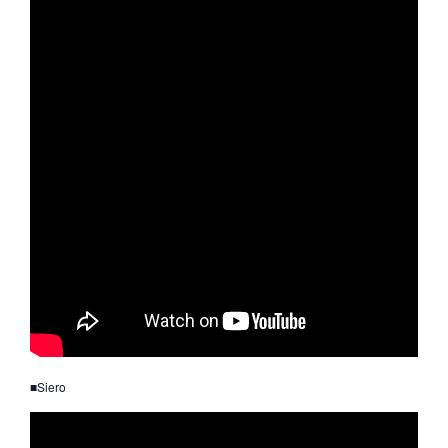
■Siero