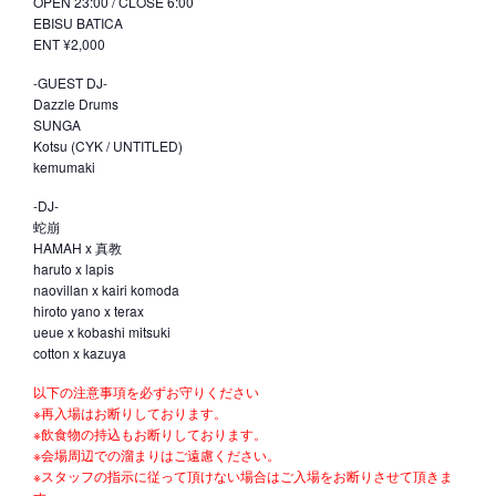
OPEN 23:00 / CLOSE 6:00
EBISU BATICA
ENT ¥2,000
-GUEST DJ-
Dazzle Drums
SUNGA
Kotsu (CYK / UNTITLED)
kemumaki
-DJ-
蛇崩
HAMAH x 真教
haruto x lapis
naovillan x kairi komoda
hiroto yano x terax
ueue x kobashi mitsuki
cotton x kazuya
以下の注意事項を必ずお守りください
※再入場はお断りしております。
※飲食物の持込もお断りしております。
※会場周辺での溜まりはご遠慮ください。
※スタッフの指示に従って頂けない場合はご入場をお断りさせて頂きま