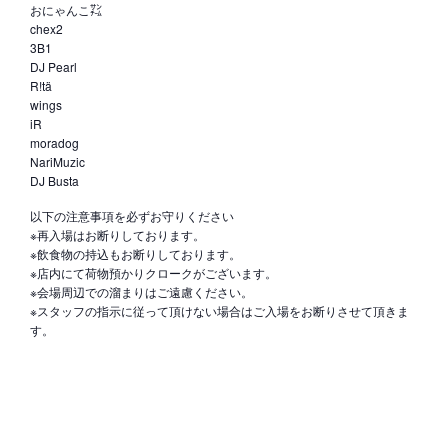
おにゃんこ㌠
chex2
3B1
DJ Pearl
R!tä
wings
iR
moradog
NariMuzic
DJ Busta
以下の注意事項を必ずお守りください
※再入場はお断りしております。
※飲食物の持込もお断りしております。
※店内にて荷物預かりクロークがございます。
※会場周辺での溜まりはご遠慮ください。
※スタッフの指示に従って頂けない場合はご入場をお断りさせて頂きま
す。