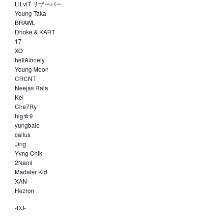
LiLviT リザーバー
Young Taka
BRAWL
Dhoke & KART
17
XO
hellAlonely
Young Moon
CRCNT
Neejas Rala
Kei
Che7Ry
hig☆9
yungbale
cailus
Jing
Yvng Chik
2Nami
Madaler Kid
XAN
Hezron
-DJ-