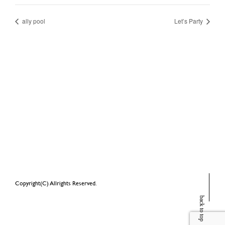
ally pool
Let’s Party
Copyright(C) Allrights Reserved.
back to top