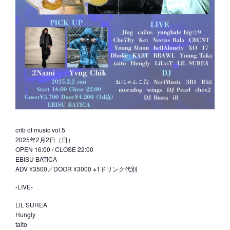
crib of music vol.5
2025年2月2日（日）
OPEN 16:00 / CLOSE 22:00
EBISU BATICA
ADV ¥3500／DOOR ¥3000 ※1ドリンク代別
-LIVE-
LlL SUREA
Hungly
taito