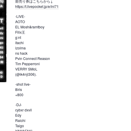
前売り券はこちらから↓
https://t.livepocket.jp/e/lnl71
-LIVE-
AOTO
EL Mosh&ramtboy
Filix王
g:nt
itachi
izolma
ns hack
Pvin Connect Reason
Tim Pepperroni
VERRY SMoL
(@ik4nji306).
-shot live-
8iris
+800
-DJ-
cybxr dxvil
Edy
Raichi
Taigo
YAMAFAKI