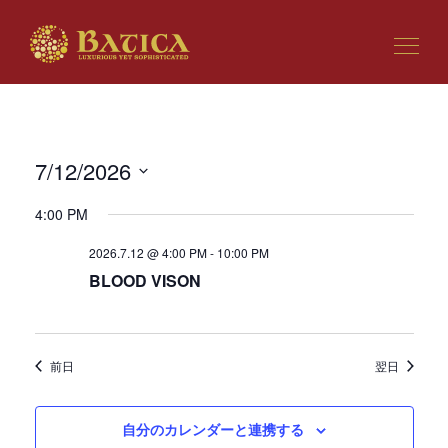
7/12/2026
ビ
イ
日
ュ
ベ
4:00 PM
付
ー
ン
を
の
ト
2026.7.12 @ 4:00 PM
-
10:00 PM
選
ナ
ビ
BLOOD VISON
択
ビ
ュ
ゲ
ー
ー
ナ
シ
ビ
前日
翌日
ョ
ゲ
ン
ー
シ
自分のカレンダーと連携する
ョ