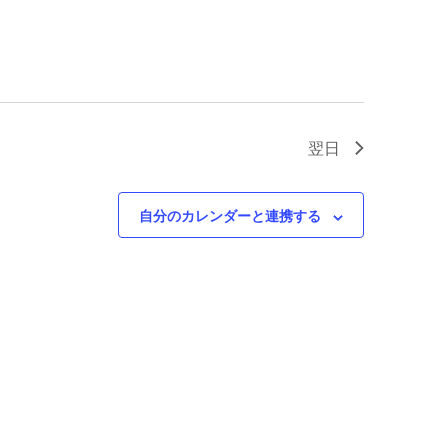
シ
ビ
ョ
ゲ
ン
ー
シ
ョ
ン
翌日
自分のカレンダーと連携する