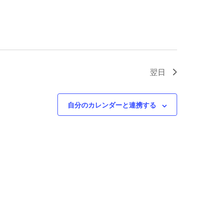
シ
ビ
ョ
ゲ
ン
ー
シ
ョ
ン
翌日
自分のカレンダーと連携する