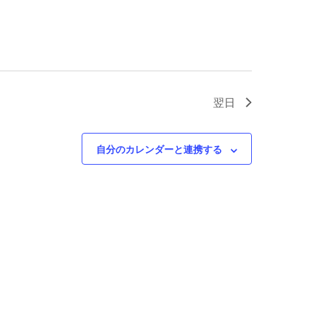
シ
ビ
ョ
ゲ
ン
ー
シ
ョ
ン
翌日
自分のカレンダーと連携する