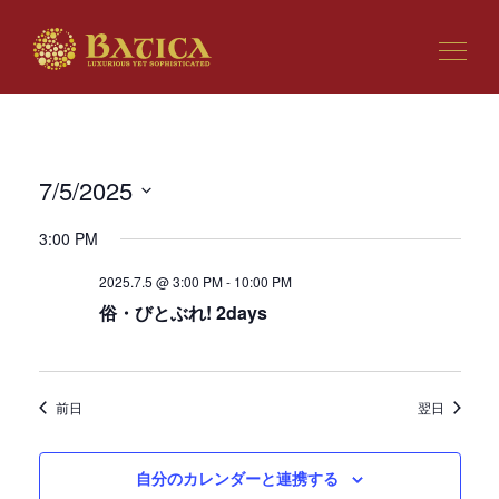
7/5/2025
ビ
イ
日
ュ
ベ
3:00 PM
付
ー
ン
を
の
ト
2025.7.5 @ 3:00 PM
-
10:00 PM
選
ナ
ビ
俗・びとぶれ! 2days
択
ビ
ュ
ゲ
ー
ー
ナ
シ
ビ
前日
翌日
ョ
ゲ
ン
ー
シ
自分のカレンダーと連携する
ョ