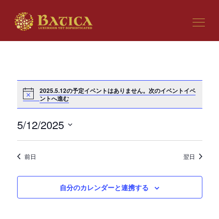
2025.5.12の予定イベントはありません。
次のイベントイベ
ビ
ントへ進む
イ
ュ
ベ
ー
ン
5/12/2025
の
ト
日
ナ
ビ
付
ビ
ュ
前日
翌日
を
ゲ
ー
選
ー
ナ
択
シ
ビ
自分のカレンダーと連携する
ョ
ゲ
ン
ー
シ