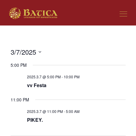
3/7/2025
ビ
イ
日
ュ
ベ
5:00 PM
付
ー
ン
を
の
ト
2025.3.7 @ 5:00 PM
-
10:00 PM
選
ナ
ビ
vv Festa
択
ビ
ュ
ゲ
ー
11:00 PM
ー
ナ
シ
ビ
2025.3.7 @ 11:00 PM
-
5:00 AM
ョ
ゲ
PIKEY.
ン
ー
シ
ョ