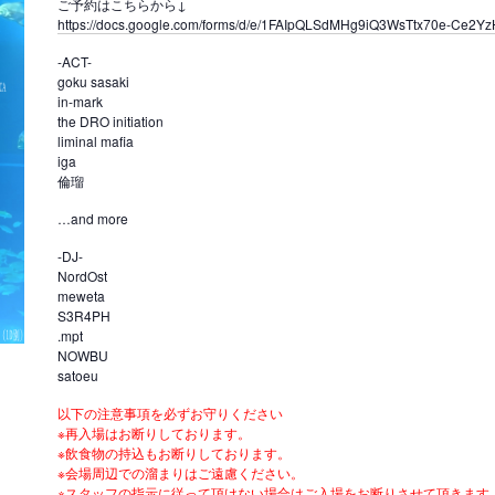
ご予約はこちらから↓
https://docs.google.com/forms/d/e/1FAIpQLSdMHg9iQ3WsTtx70e-Ce
-ACT-
goku sasaki
in-mark
the DRO initiation
liminal mafia
iga
倫瑠
…and more
-DJ-
NordOst
meweta
S3R4PH
.mpt
NOWBU
satoeu
以下の注意事項を必ずお守りください
※再入場はお断りしております。
※飲食物の持込もお断りしております。
※会場周辺での溜まりはご遠慮ください。
※スタッフの指示に従って頂けない場合はご入場をお断りさせて頂きます